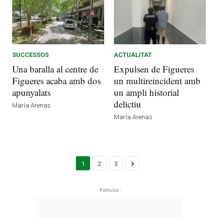
SUCCESSOS
ACTUALITAT
Una baralla al centre de
Expulsen de Figueres
Figueres acaba amb dos
un multireincident amb
apunyalats
un ampli historial
delictiu
María Arenas
María Arenas
1
2
3
- Publicitat -