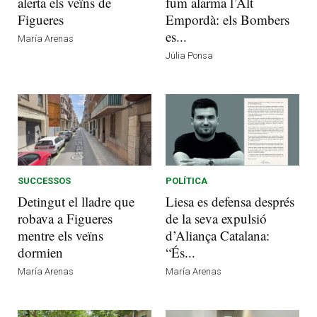
alerta els veïns de
fum alarma l’Alt
Figueres
Empordà: els Bombers
es...
María Arenas
Júlia Ponsa
SUCCESSOS
POLÍTICA
Detingut el lladre que
Liesa es defensa després
robava a Figueres
de la seva expulsió
mentre els veïns
d’Aliança Catalana:
dormien
“És...
María Arenas
María Arenas