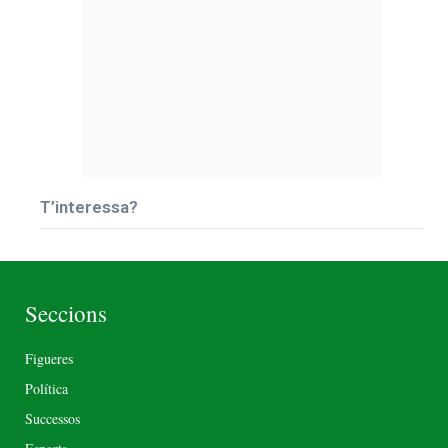
T’interessa?
Seccions
Figueres
Política
Successos