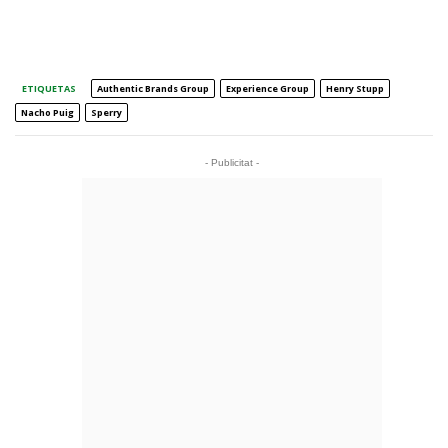
ETIQUETAS
Authentic Brands Group
Experience Group
Henry Stupp
Nacho Puig
Sperry
- Publicitat -