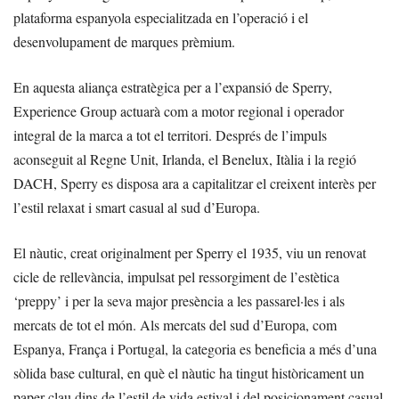
plataforma espanyola especialitzada en l’operació i el
desenvolupament de marques prèmium.
En aquesta aliança estratègica per a l’expansió de Sperry,
Experience Group actuarà com a motor regional i operador
integral de la marca a tot el territori. Després de l’impuls
aconseguit al Regne Unit, Irlanda, el Benelux, Itàlia i la regió
DACH, Sperry es disposa ara a capitalitzar el creixent interès per
l’estil relaxat i smart casual al sud d’Europa.
El nàutic, creat originalment per Sperry el 1935, viu un renovat
cicle de rellevància, impulsat pel ressorgiment de l’estètica
‘preppy’ i per la seva major presència a les passarel·les i als
mercats de tot el món. Als mercats del sud d’Europa, com
Espanya, França i Portugal, la categoria es beneficia a més d’una
sòlida base cultural, en què el nàutic ha tingut històricament un
paper clau dins de l’estil de vida estival i del posicionament casual