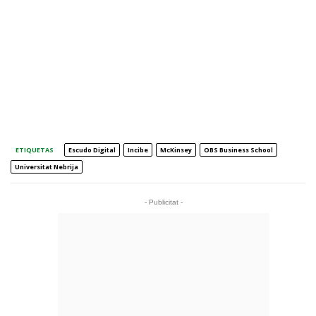
ETIQUETAS
Escudo Digital
Incibe
McKinsey
OBS Business School
Universitat Nebrija
- Publicitat -