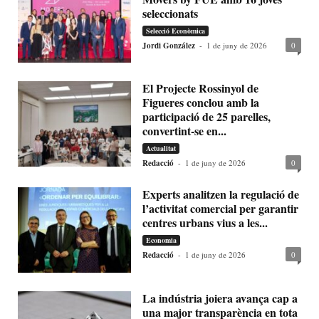
seleccionats
Selecció Econòmica
Jordi González
-
1 de juny de 2026
0
El Projecte Rossinyol de
Figueres conclou amb la
participació de 25 parelles,
convertint-se en...
Actualitat
Redacció
-
1 de juny de 2026
0
Experts analitzen la regulació de
l’activitat comercial per garantir
centres urbans vius a les...
Economia
Redacció
-
1 de juny de 2026
0
La indústria joiera avança cap a
una major transparència en tota