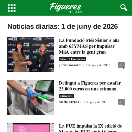
Noticias diarias: 1 de juny de 2026
La Fundació Més Sènior s’alia
amb 65YMÁS per impulsar
MiiA entre la gent gran
Selecció Econòmica
Jordi González
-
1 de juny de 2026
0
Detingut a Figueres per estafar
23.000 euros en una setmana
Successos
María Arenas
-
1 de juny de 2026
0
La FUE impulsa la IX edició de
Movers by FUE amb 16 joves