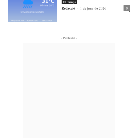
El Temps
Redacció
-
1 de juny de 2026
0
- Publicitat -