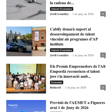
la cadena de...
Selecció Econòmica
Jordi González
-
1 de juny de 2026
0
Cabify donarà suport al
desenvolupament de talent
vinculat als programes d’AP
institute
Selecció Econòmica
Jordi González
-
1 de juny de 2026
0
Els Premis Emprenedors de l’Alt
Empordà reconeixen el talent
jove i la innovació amb...
Economia
Redacció
-
1 de juny de 2026
0
Previsió de l’AEMET a Figueres
avui 1 de Juny de 2026