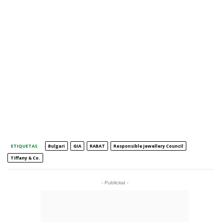
ETIQUETAS
Bulgari
GIA
RABAT
Responsible Jewellery Council
Tiffany & Co.
- Publicitat -