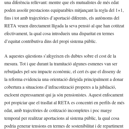
una diferència rellevant: mentre que els mutualistes de més edat
poden assolir prestacions equiparables mitjançant la regla del 1×1,
fins i tot amb trajectòries d’aportació diferents, els autònoms del
RETA veuen directament lligada la seva pensió al que han cotitzat
efectivament, la qual cosa introdueix una disparitat en termes
d’equitat contributiva dins del propi sistema públic.
A aquestes qüestions s’afegeixen els dubtes sobre el cost de la
mesura. Tot i que durant la tramitació algunes esmenes van ser
rebutjades pel seu impacte econòmic, el cert és que el disseny de
la reforma evidencia una orientació dirigida principalment a donar
cobertura a situacions d’infracotització properes a la jubilació,
excloent expressament qui ja són pensionistes. Aquest enfocament
pot propiciar que el trasllat al RETA es concentri en perfils de més
edat, amb trajectòries de cotització incompletes i poc marge
temporal per realitzar aportacions al sistema públic, la qual cosa
podria generar tensions en termes de sostenibilitat i de repartiment