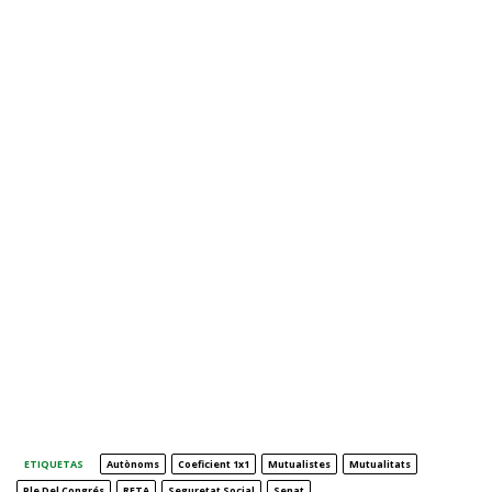
ETIQUETAS
Autònoms
Coeficient 1x1
Mutualistes
Mutualitats
Ple Del Congrés
RETA
Seguretat Social
Senat