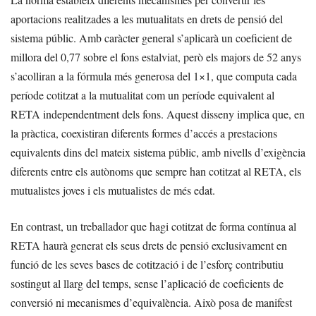
aportacions realitzades a les mutualitats en drets de pensió del
sistema públic. Amb caràcter general s’aplicarà un coeficient de
millora del 0,77 sobre el fons estalviat, però els majors de 52 anys
s’acolliran a la fórmula més generosa del 1×1, que computa cada
període cotitzat a la mutualitat com un període equivalent al
RETA independentment dels fons. Aquest disseny implica que, en
la pràctica, coexistiran diferents formes d’accés a prestacions
equivalents dins del mateix sistema públic, amb nivells d’exigència
diferents entre els autònoms que sempre han cotitzat al RETA, els
mutualistes joves i els mutualistes de més edat.
En contrast, un treballador que hagi cotitzat de forma contínua al
RETA haurà generat els seus drets de pensió exclusivament en
funció de les seves bases de cotització i de l’esforç contributiu
sostingut al llarg del temps, sense l’aplicació de coeficients de
conversió ni mecanismes d’equivalència. Això posa de manifest