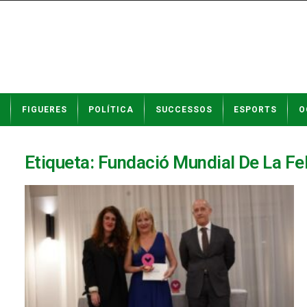
N
FIGUERES
POLÍTICA
SUCCESSOS
ESPORTS
O
o
t
í
c
Etiqueta: Fundació Mundial De La Fel
i
e
s
d
e
F
i
g
u
e