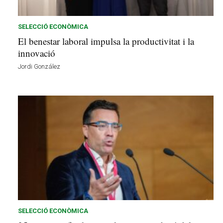
r
e
s
SELECCIÓ ECONÒMICA
a
El benestar laboral impulsa la productivitat i la
v
innovació
u
Jordi González
i
SELECCIÓ ECONÒMICA