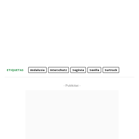
ETIQUETAS
Andalusia
Interschutz
Segòvia
Sevilla
Surtruck
- Publicitat -