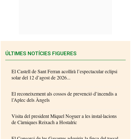
ÚLTIMES NOTÍCIES FIGUERES
El Castell de Sant Ferran acollirà l’espectacular eclipsi
solar del 12 d’agost de 2026...
El reconeixement als cossos de prevenció d’incendis a
l’Aplec dels Àngels
Visita del president Miquel Noguer a les instal·lacions
de Càrniques Reixach a Hostalric
El Consorci de les Gavarres adquirix la finca del tossal