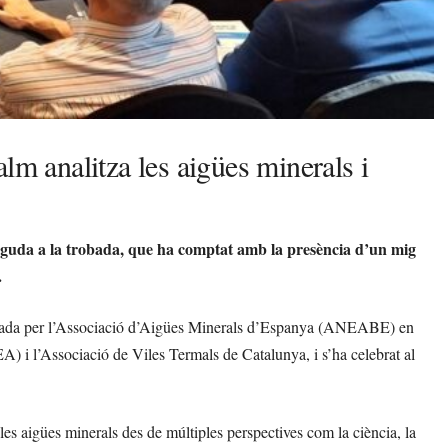
lm analitza les aigües minerals i
nguda a la trobada, que ha comptat amb la presència d’un mig
.
tzada per l’Associació d’Aigües Minerals d’Espanya (ANEABE) en
 i l’Associació de Viles Termals de Catalunya, i s’ha celebrat al
e les aigües minerals des de múltiples perspectives com la ciència, la