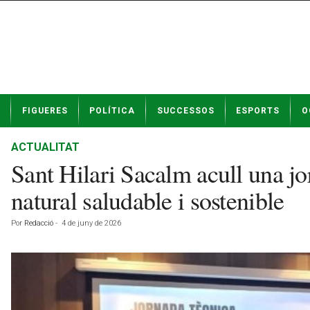
N
FIGUERES
POLÍTICA
SUCCESSOS
ESPORTS
O
o
t
í
ACTUALITAT
c
Sant Hilari Sacalm acull una jo
i
e
natural saludable i sostenible
s
d
Por
Redacció
-
4 de juny de 2026
e
F
i
g
u
e