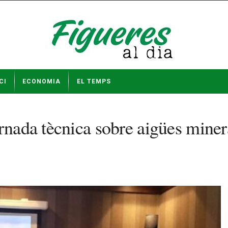
CI
ECONOMIA
EL TEMPS
rnada tècnica sobre aigües miner