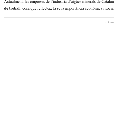
Actualment, les empreses de l’industria d’aigües minerals de Catal
de treball
, cosa que reflecteix la seva importància econòmica i social
- Et Re