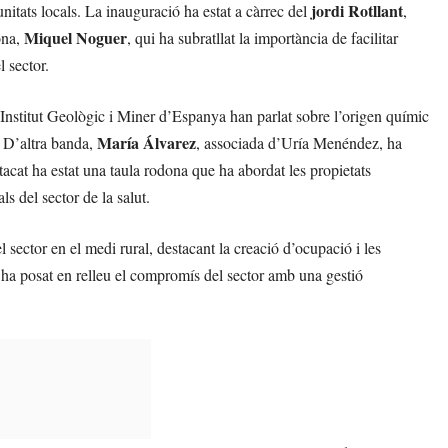
jordi Rotllant
unitats locals. La inauguració ha estat a càrrec del
,
Miquel Noguer
ona,
, qui ha subratllat la importància de facilitar
l sector.
Institut Geològic i Miner d’Espanya han parlat sobre l’origen químic
María Álvarez
t. D’altra banda,
, associada d’Uría Menéndez, ha
acat ha estat una taula rodona que ha abordat les propietats
s del sector de la salut.
sector en el medi rural, destacant la creació d’ocupació i les
 ha posat en relleu el compromís del sector amb una gestió