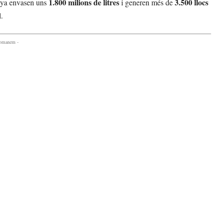
1.800 milions de litres
3.500 llocs
unya envasen uns
i generen més de
.
comanem -