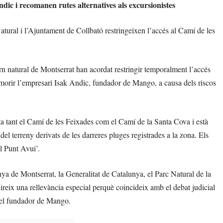
dic i recomanen rutes alternatives als excursionistes
atural i l’Ajuntament de Collbató restringeixen l’accés al Camí de les
rn natural de Montserrat han acordat restringir temporalment l’accés
morir l’empresari Isak Andic, fundador de Mango, a causa dels riscos
cta tant el Camí de les Feixades com el Camí de la Santa Cova i està
 del terreny derivats de les darreres pluges registrades a la zona. Els
El Punt Avui’.
ya de Montserrat, la Generalitat de Catalunya, el Parc Natural de la
eix una rellevància especial perquè coincideix amb el debat judicial
l del fundador de Mango.