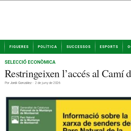
N
FIGUERES
POLÍTICA
SUCCESSOS
ESPORTS
O
o
t
í
SELECCIÓ ECONÒMICA
c
Restringeixen l’accés al Camí de
i
e
Por
Jordi González
-
2 de juny de 2026
s
d
e
F
i
g
u
e