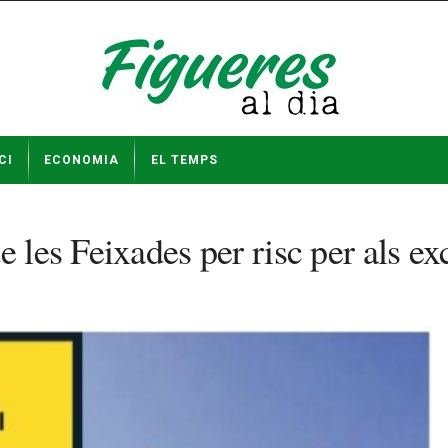
CI
ECONOMIA
EL TEMPS
 les Feixades per risc per als ex