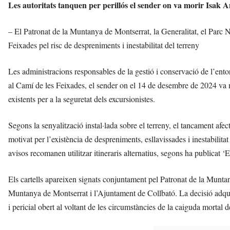
Les autoritats tanquen per perillós el sender on va morir Isak An
– El Patronat de la Muntanya de Montserrat, la Generalitat, el Parc N
Feixades pel risc de despreniments i inestabilitat del terreny
Les administracions responsables de la gestió i conservació de l’ento
al Camí de les Feixades, el sender on el 14 de desembre de 2024 va 
existents per a la seguretat dels excursionistes.
Segons la senyalització instal·lada sobre el terreny, el tancament afe
motivat per l’existència de despreniments, esllavissades i inestabilitat
avisos recomanen utilitzar itineraris alternatius, segons ha publicat ‘
Els cartells apareixen signats conjuntament pel Patronat de la Muntan
Muntanya de Montserrat i l’Ajuntament de Collbató. La decisió adquir
i pericial obert al voltant de les circumstàncies de la caiguda morta