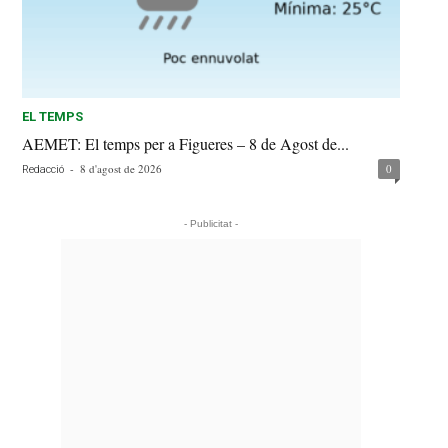
EL TEMPS
AEMET: El temps per a Figueres – 8 de Agost de...
-
8 d'agost de 2026
0
Redacció
- Publicitat -