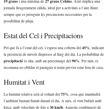
19 graus
27 graus Celsius
i una màxima de
. Això implica una
jornada lleugerament càlida, ideal per a activitats a l’aire lliure
sempre que es prenguin les precaucions necessàries per la
possibilitat de pluja.
Estat del Cel i Precipitacions
45%
Pel que fa a l’estat del cel, s’espera una coberta del
, indicant
la presència de núvols dispersos al llarg del dia. La probabilitat de
precipitació
90%
és alta, amb un percentatge del
. Per tant, es
recomana no oblidar el paraigua si teniu previst estar fora de casa.
Humitat i Vent
75%
La humitat relativa serà al voltant del
, cosa que mantindrà
l’ambient bastant humit durant el dia. A més, el vent bufarà amb
30 km/h
força, amb velocitats de fins a
. Aquesta combinació de