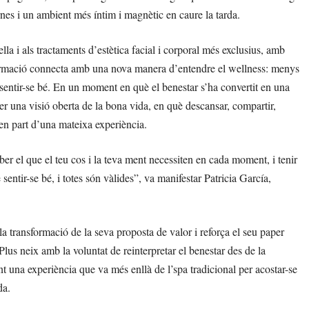
rnes i un ambient més íntim i magnètic en caure la tarda.
la i als tractaments d’estètica facial i corporal més exclusius, amb
sformació connecta amb una nova manera d’entendre el wellness: menys
r sentir-se bé. En un moment en què el benestar s’ha convertit en una
er una visió oberta de la bona vida, en què descansar, compartir,
en part d’una mateixa experiència.
ber el que el teu cos i la teva ment necessiten en cada moment, i tenir
sentir-se bé, i totes són vàlides”, va manifestar Patricia García,
 transformació de la seva proposta de valor i reforça el seu paper
s neix amb la voluntat de reinterpretar el benestar des de la
ant una experiència que va més enllà de l’spa tradicional per acostar-se
da.