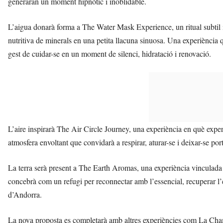
generaran un moment hipnòtic i inoblidable.
L’aigua donarà forma a The Water Mask Experience, un ritual subtil i 
nutritiva de minerals en una petita llacuna sinuosa. Una experiència 
gest de cuidar-se en un moment de silenci, hidratació i renovació.
L’aire inspirarà The Air Circle Journey, una experiència en què expe
atmosfera envoltant que convidarà a respirar, aturar-se i deixar-se por
La terra serà present a The Earth Aromas, una experiència vinculada 
concebrà com un refugi per reconnectar amb l’essencial, recuperar l’e
d’Andorra.
La nova proposta es completarà amb altres experiències com La Champ