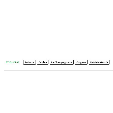
ETIQUETAS
Andorra
Caldea
La Champagnerie
Orígens
Patricia García