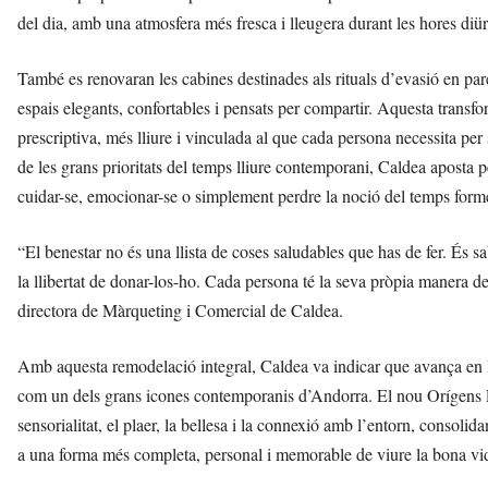
del dia, amb una atmosfera més fresca i lleugera durant les hores diü
També es renovaran les cabines destinades als rituals d’evasió en parel
espais elegants, confortables i pensats per compartir. Aquesta tran
prescriptiva, més lliure i vinculada al que cada persona necessita pe
de les grans prioritats del temps lliure contemporani, Caldea aposta p
cuidar-se, emocionar-se o simplement perdre la noció del temps form
“El benestar no és una llista de coses saludables que has de fer. És sa
la llibertat de donar-los-ho. Cada persona té la seva pròpia manera de 
directora de Màrqueting i Comercial de Caldea.
Amb aquesta remodelació integral, Caldea va indicar que avança en la
com un dels grans icones contemporanis d’Andorra. El nou Orígens Plu
sensorialitat, el plaer, la bellesa i la connexió amb l’entorn, consolid
a una forma més completa, personal i memorable de viure la bona vi