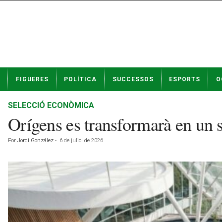
N
FIGUERES
POLÍTICA
SUCCESSOS
ESPORTS
O
o
t
í
SELECCIÓ ECONÒMICA
c
Orígens es transformarà en un
i
e
Por
Jordi González
-
6 de juliol de 2026
s
d
e
F
i
g
u
e