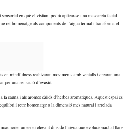
sensorial en què el visitant podrà aplicar-se una mascareta facial
que ret homenatge als components de l’aigua termal i transforma el
rts en mindfulness realitzaran moviments amb ventalls i crearan una
tar per una sensació d’evasió.
a la sauna i als aromes càlids d’herbes aromàtiques. Aquest espai es
quilibri i retre homenatge a la dimensió més natural i arrelada
agnerie, un espai elegant dins de l’aigua que evolucionarà al llarg