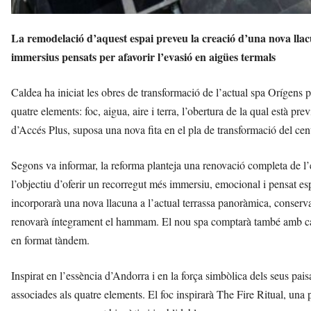
La remodelació d’aquest espai preveu la creació d’una nova ll
immersius pensats per afavorir l’evasió en aigües termals
Caldea ha iniciat les obres de transformació de l’actual spa Orígens p
quatre elements: foc, aigua, aire i terra, l’obertura de la qual està pre
d’Accés Plus, suposa una nova fita en el pla de transformació del cen
Segons va informar, la reforma planteja una renovació completa de l’e
l’objectiu d’oferir un recorregut més immersiu, emocional i pensat esp
incorporarà una nova llacuna a l’actual terrassa panoràmica, conserva
renovarà íntegrament el hammam. El nou spa comptarà també amb cab
en format tàndem.
Inspirat en l’essència d’Andorra i en la força simbòlica dels seus pai
associades als quatre elements. El foc inspirarà The Fire Ritual, una p