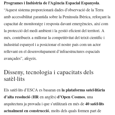
Programes i Indústria de l’Agència Espacial Espanyola
.
“Aquest sistema proporcionarà dades d’observació de la Terra
amb accessibilitat garantida sobre la Península Ibèrica, reforçant la
capacitat de monitoratge i resposta davant emergències, així com
la protecció del medi ambient i la gestió eficient del territori. A
més, contribueix a millorar la competitivitat del teixit científic i
industrial espanyol i a posicionar el nostre país com un actor
rellevant en el desenvolupament d’infraestructures espacials
avançades”, afegeix.
Disseny, tecnologia i capacitats dels
satèl·lits
la plataforma satel·litària
Els satèl·lits d’ESCA es basaran en
d’alta resolució
HR
d’Open Cosmos
(
en anglès)
, una
40 satèl·lits
arquitectura ja provada i que s’utilitzarà en més de
actualment en construcció
, molts dels quals formen part de