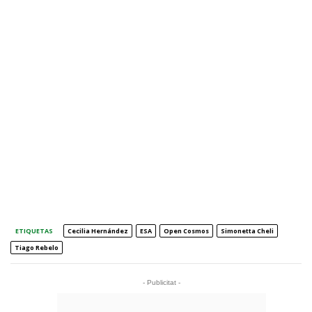
ETIQUETAS
Cecilia Hernández
ESA
Open Cosmos
Simonetta Cheli
Tiago Rebelo
- Publicitat -