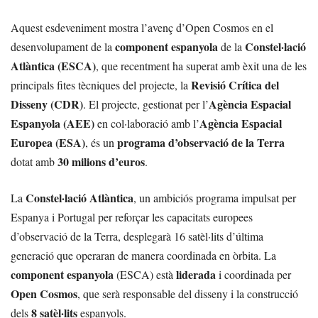
Aquest esdeveniment mostra l’avenç d’Open Cosmos en el
component espanyola
Constel·lació
desenvolupament de la
de la
Atlàntica (ESCA)
, que recentment ha superat amb èxit una de les
Revisió Crítica del
principals fites tècniques del projecte, la
Disseny (CDR)
Agència Espacial
. El projecte, gestionat per l’
Espanyola (AEE)
Agència Espacial
en col·laboració amb l’
Europea (ESA)
programa d’observació de la Terra
, és un
30 milions d’euros
dotat amb
.
Constel·lació Atlàntica
La
, un ambiciós programa impulsat per
Espanya i Portugal per reforçar les capacitats europees
d’observació de la Terra, desplegarà 16 satèl·lits d’última
generació que operaran de manera coordinada en òrbita. La
component espanyola
liderada
(ESCA) està
i coordinada per
Open Cosmos
, que serà responsable del disseny i la construcció
8 satèl·lits
dels
espanyols.