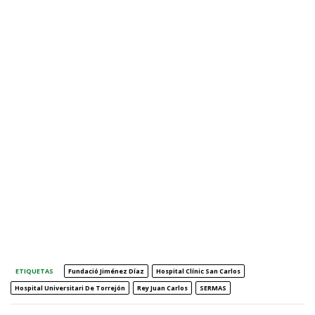
ETIQUETAS
Fundació Jiménez Díaz
Hospital Clínic San Carlos
Hospital Universitari De Torrejón
Rey Juan Carlos
SERMAS