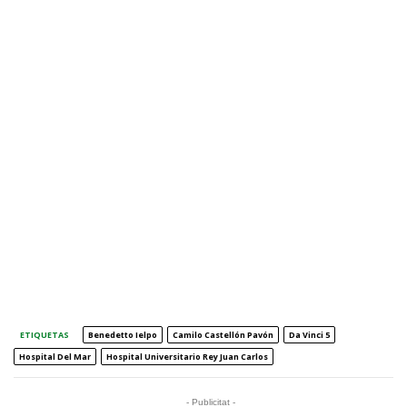
ETIQUETAS
Benedetto Ielpo
Camilo Castellón Pavón
Da Vinci 5
Hospital Del Mar
Hospital Universitario Rey Juan Carlos
- Publicitat -