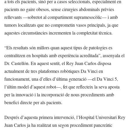
a tots els pacients, sinó per a casos seleccionats, especialment en
pacients no gaire obesos, sense cirurgies abdominals prèvies
rellevants —sobretot al compartiment supramesocòlic— i amb
tumors localitzats que no comprometin vasos principals, ja que
aquestes circumstàncies incrementen la complexitat tècnica.
“Els resultats són millors quan aquest tipus de patologies es
centralitzen en hospitals amb experiència acreditada”, assenyala el
Dr. Castellón. En aquest sentit, el Rey Juan Carlos disposa
actualment de tres plataformes robòtiques Da Vinci en
funcionament, una d’elles d’última generació —el Da Vinci 5,
l’últim model d’aquest robot—, fet que reflecteix la seva aposta
per la innovació i la incorporació de nous procediments amb
benefici directe per als pacients.
Després d’aquesta primera intervenció, l’Hospital Universitari Rey
Juan Carlos ja ha realitzat un segon procediment pancreàtic