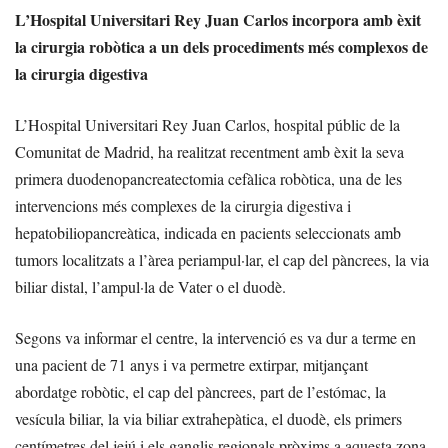
L’Hospital Universitari Rey Juan Carlos incorpora amb èxit
la cirurgia robòtica a un dels procediments més complexos de
la cirurgia digestiva
L’Hospital Universitari Rey Juan Carlos, hospital públic de la
Comunitat de Madrid, ha realitzat recentment amb èxit la seva
primera duodenopancreatectomia cefàlica robòtica, una de les
intervencions més complexes de la cirurgia digestiva i
hepatobiliopancreàtica, indicada en pacients seleccionats amb
tumors localitzats a l’àrea periampul·lar, el cap del pàncrees, la via
biliar distal, l’ampul·la de Vater o el duodè.
Segons va informar el centre, la intervenció es va dur a terme en
una pacient de 71 anys i va permetre extirpar, mitjançant
abordatge robòtic, el cap del pàncrees, part de l’estómac, la
vesícula biliar, la via biliar extrahepàtica, el duodè, els primers
centímetres del jejú i els ganglis regionals pròxims a aquesta zona