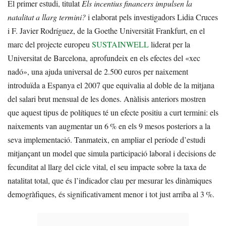
El primer estudi, titulat
Els incentius financers impulsen la
natalitat a llarg termini?
i elaborat pels investigadors Lidia Cruces
i F. Javier Rodríguez, de la Goethe Universität Frankfurt, en el
marc del projecte europeu
SUSTAINWELL
liderat per la
Universitat de Barcelona, aprofundeix en els efectes del «xec
nadó», una ajuda universal de 2.500 euros per naixement
introduïda a Espanya el 2007 que equivalia al doble de la mitjana
del salari brut mensual de les dones. Anàlisis anteriors mostren
que aquest tipus de polítiques té un efecte positiu a curt termini: els
naixements van augmentar un 6 % en els 9 mesos posteriors a la
seva implementació. Tanmateix, en ampliar el període d’estudi
mitjançant un model que simula participació laboral i decisions de
fecunditat al llarg del cicle vital, el seu impacte sobre la taxa de
natalitat total, que és l’indicador clau per mesurar les dinàmiques
demogràfiques, és significativament menor i tot just arriba al 3 %.