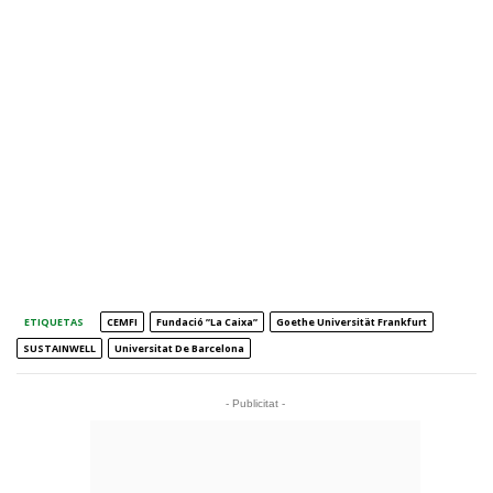
ETIQUETAS
CEMFI
Fundació ”la Caixa”
Goethe Universität Frankfurt
SUSTAINWELL
Universitat De Barcelona
- Publicitat -