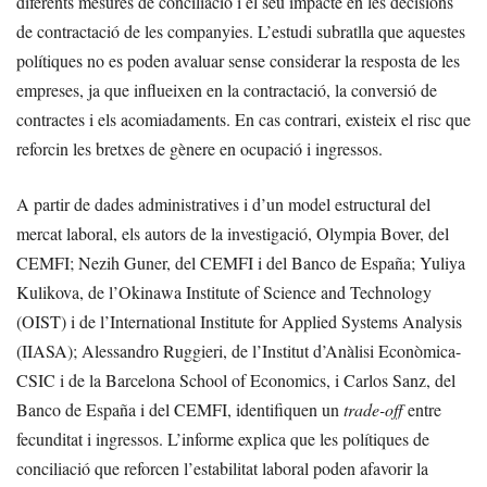
diferents mesures de conciliació i el seu impacte en les decisions
de contractació de les companyies. L’estudi subratlla que aquestes
polítiques no es poden avaluar sense considerar la resposta de les
empreses, ja que influeixen en la contractació, la conversió de
contractes i els acomiadaments. En cas contrari, existeix el risc que
reforcin les bretxes de gènere en ocupació i ingressos.
A partir de dades administratives i d’un model estructural del
mercat laboral, els autors de la investigació, Olympia Bover, del
CEMFI; Nezih Guner, del CEMFI i del Banco de España; Yuliya
Kulikova, de l’Okinawa Institute of Science and Technology
(OIST) i de l’International Institute for Applied Systems Analysis
(IIASA); Alessandro Ruggieri, de l’Institut d’Anàlisi Econòmica-
CSIC i de la Barcelona School of Economics, i Carlos Sanz, del
Banco de España i del CEMFI, identifiquen un
trade-off
entre
fecunditat i ingressos. L’informe explica que les polítiques de
conciliació que reforcen l’estabilitat laboral poden afavorir la