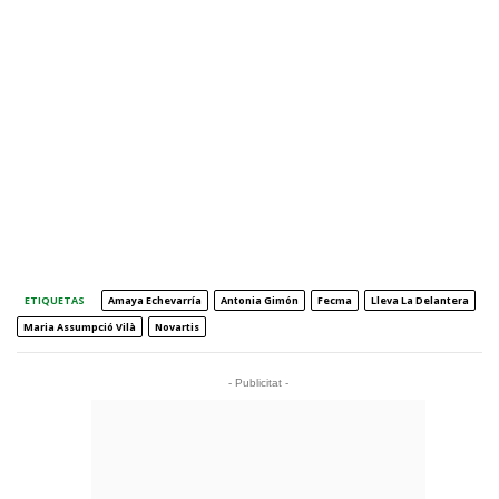
ETIQUETAS
Amaya Echevarría
Antonia Gimón
Fecma
Lleva La Delantera
Maria Assumpció Vilà
Novartis
- Publicitat -