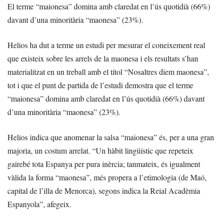
El terme “maionesa” domina amb claredat en l’ús quotidià (66%)
davant d’una minoritària “maonesa” (23%).
Helios ha dut a terme un estudi per mesurar el coneixement real
que existeix sobre les arrels de la maonesa i els resultats s’han
materialitzat en un treball amb el títol “Nosaltres diem maonesa”,
tot i que el punt de partida de l’estudi demostra que el terme
“maionesa” domina amb claredat en l’ús quotidià (66%) davant
d’una minoritària “maonesa” (23%).
Helios indica que anomenar la salsa “maionesa” és, per a una gran
majoria, un costum arrelat. “Un hàbit lingüístic que repeteix
gairebé tota Espanya per pura inèrcia; tanmateix, és igualment
vàlida la forma “maonesa”, més propera a l’etimologia (de Maó,
capital de l’illa de Menorca), segons indica la Reial Acadèmia
Espanyola”, afegeix.