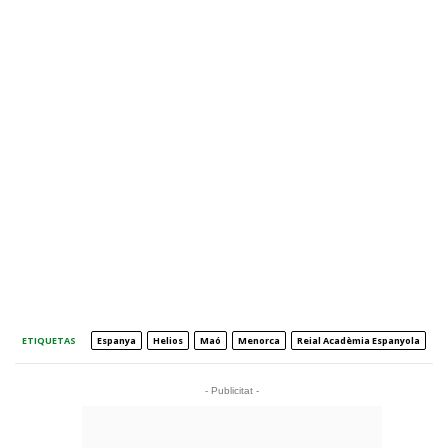
ETIQUETAS
Espanya
Helios
Maó
Menorca
Reial Acadèmia Espanyola
- Publicitat -