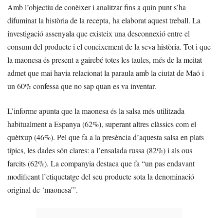
Amb l’objectiu de conèixer i analitzar fins a quin punt s’ha
difuminat la història de la recepta, ha elaborat aquest treball. La
investigació assenyala que existeix una desconnexió entre el
consum del producte i el coneixement de la seva història. Tot i que
la maonesa és present a gairebé totes les taules, més de la meitat
admet que mai havia relacionat la paraula amb la ciutat de Maó i
un 60% confessa que no sap quan es va inventar.
L’informe apunta que la maonesa és la salsa més utilitzada
habitualment a Espanya (62%), superant altres clàssics com el
quètxup (46%). Pel que fa a la presència d’aquesta salsa en plats
típics, les dades són clares: a l’ensalada russa (82%) i als ous
farcits (62%). La companyia destaca que fa “un pas endavant
modificant l’etiquetatge del seu producte sota la denominació
original de ‘maonesa'”.