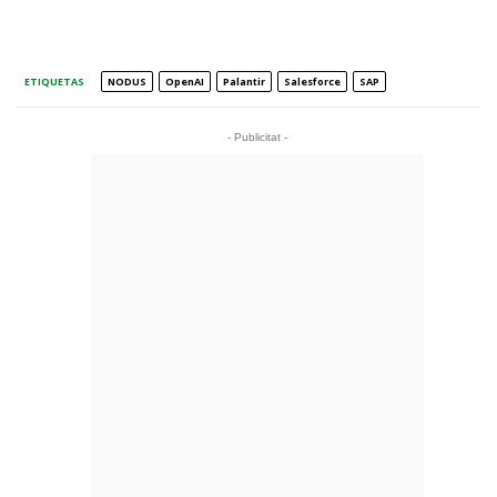
ETIQUETAS
NODUS
OpenAI
Palantir
Salesforce
SAP
- Publicitat -