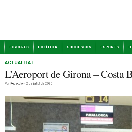
N
FIGUERES
POLÍTICA
SUCCESSOS
ESPORTS
O
o
t
í
ACTUALITAT
c
L’Aeroport de Girona – Costa B
i
e
Por
Redacció
-
2 de juliol de 2026
s
d
e
F
i
g
u
e