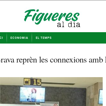
CI
ECONOMIA
EL TEMPS
rava reprèn les connexions amb P