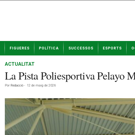
N
FIGUERES
POLÍTICA
SUCCESSOS
ESPORTS
O
o
t
í
ACTUALITAT
c
La Pista Poliesportiva Pelayo 
i
e
Por
Redacció
-
12 de maig de 2026
s
d
e
F
i
g
u
e