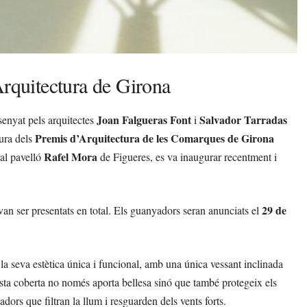
Arquitectura de Girona
Joan Falgueras Font
Salvador Tarradas
ssenyat pels arquitectes
i
Premis d’Arquitectura de les Comarques de Girona
tura dels
Rafel Mora
 al pavelló
de Figueres, es va inaugurar recentment i
29 de
 van ser presentats en total. Els guanyadors seran anunciats el
 la seva estètica única i funcional, amb una única vessant inclinada
esta coberta no només aporta bellesa sinó que també protegeix els
ors que filtran la llum i resguarden dels vents forts.