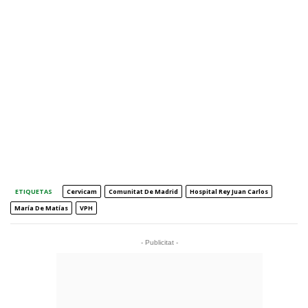
ETIQUETAS
Cervicam
Comunitat De Madrid
Hospital Rey Juan Carlos
María De Matías
VPH
- Publicitat -