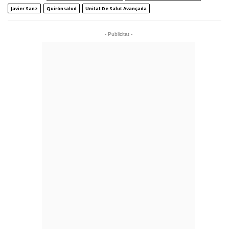
Javier Sanz
Quirónsalud
Unitat De Salut Avançada
- Publicitat -