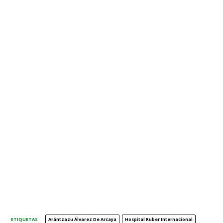
ETIQUETAS
Arántzazu Álvarez De Arcaya
Hospital Ruber Internacional