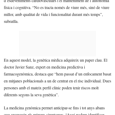
d’esdeveniments cardiovasculars i el manteniment de l’autonomia
física i cognitiva. “No es tracta només de viure més, sinó de viure
millor, amb qualitat de vida i funcionalitat durant més temps”,
subratlla.
En aquest model, la genètica mèdica adquireix un paper clau. El
doctor Javier Sanz, expert en medicina predictiva i
farmacogenòmica, destaca que “hem passat d’un enfocament basat
en mitjanes poblacionals a un de centrat en el risc individual. Dues
persones amb el mateix perfil clínic poden tenir riscos molt
diferents segons la seva genètica”.
La medicina genòmica permet anticipar-se fins i tot anys abans
que apareguin els primers símptomes. “Avui podem identificar