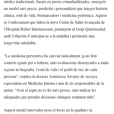
mèdics tradicionals, basats en proves estandarditzades, emergeix
un model més precís, predictiu i personalitzat que integra història
clínica, estil de vida, biomarcadors i medicina genòmica. Aquest
és l’enfocament que lidera la nova Unitat de Salut Avançada de
l’Hospital Ruber Internacional, pertanyent al Grup Quirónsalud,
amb l’objectiu d’anticipar-se a la malaltia i promoure una
longevitat saludable.
“La medicina preventiva ha canviat radicalment: ja no fem
controls iguals per a tothom, sinó avaluacions dissenyades a mida
segons la biografia, l’estil de vida i el perfil de risc de cada
persona”, explica la doctora Arántzazu Álvarez de Arcaya,
especialista en Medicina Interna i una de les responsables de la
unitat. “Avui el repte no és fer més proves, sinó indicar les
adequades per prendre decisions clíniques realment útils”.
Aquest model innovador posa el focus en la qualitat i la