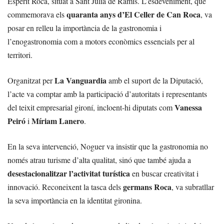
Esperit Roca, situat a Sant Julià de Ramis. L’esdeveniment, que
quaranta anys d’El Celler de Can Roca
commemorava els
, va
posar en relleu la importància de la gastronomia i
l’enogastronomia com a motors econòmics essencials per al
territori.
La Vanguardia
Organitzat per
amb el suport de la Diputació,
l’acte va comptar amb la participació d’autoritats i representants
Vanessa
del teixit empresarial gironí, incloent-hi diputats com
Peiró
Míriam Lanero
i
.
En la seva intervenció, Noguer va insistir que la gastronomia no
només atrau turisme d’alta qualitat, sinó que també ajuda a
desestacionalitzar l’activitat turística
en buscar creativitat i
germans Roca
innovació. Reconeixent la tasca dels
, va subratllar
la seva importància en la identitat gironina.