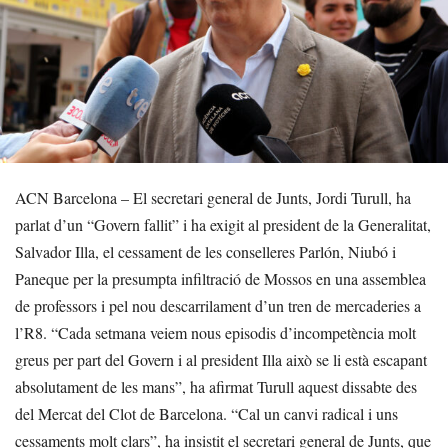
ACN Barcelona – El secretari general de Junts, Jordi Turull, ha
parlat d’un “Govern fallit” i ha exigit al president de la Generalitat,
Salvador Illa, el cessament de les conselleres Parlón, Niubó i
Paneque per la presumpta infiltració de Mossos en una assemblea
de professors i pel nou descarrilament d’un tren de mercaderies a
l’R8. “Cada setmana veiem nous episodis d’incompetència molt
greus per part del Govern i al president Illa això se li està escapant
absolutament de les mans”, ha afirmat Turull aquest dissabte des
del Mercat del Clot de Barcelona. “Cal un canvi radical i uns
cessaments molt clars”, ha insistit el secretari general de Junts, que