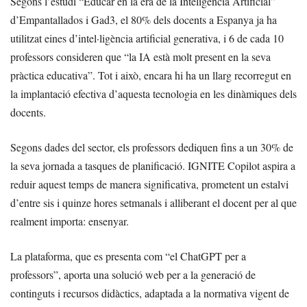
Segons l’estudi “Educar en la era de la Inteligencia Artificial”
d’Empantallados i Gad3, el 80% dels docents a Espanya ja ha
utilitzat eines d’intel·ligència artificial generativa, i 6 de cada 10
professors consideren que “la IA està molt present en la seva
pràctica educativa”. Tot i això, encara hi ha un llarg recorregut en
la implantació efectiva d’aquesta tecnologia en les dinàmiques dels
docents.
Segons dades del sector, els professors dediquen fins a un 30% de
la seva jornada a tasques de planificació. IGNITE Copilot aspira a
reduir aquest temps de manera significativa, prometent un estalvi
d’entre sis i quinze hores setmanals i alliberant el docent per al que
realment importa: ensenyar.
La plataforma, que es presenta com “el ChatGPT per a
professors”, aporta una solució web per a la generació de
continguts i recursos didàctics, adaptada a la normativa vigent de