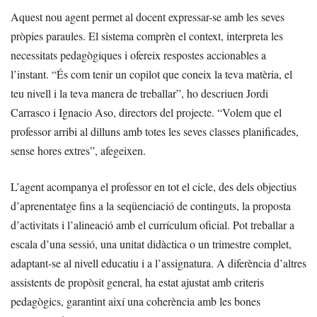
Aquest nou agent permet al docent expressar-se amb les seves
pròpies paraules. El sistema comprèn el context, interpreta les
necessitats pedagògiques i ofereix respostes accionables a
l’instant. “És com tenir un copilot que coneix la teva matèria, el
teu nivell i la teva manera de treballar”, ho descriuen Jordi
Carrasco i Ignacio Aso, directors del projecte. “Volem que el
professor arribi al dilluns amb totes les seves classes planificades,
sense hores extres”, afegeixen.
L’agent acompanya el professor en tot el cicle, des dels objectius
d’aprenentatge fins a la seqüenciació de continguts, la proposta
d’activitats i l’alineació amb el currículum oficial. Pot treballar a
escala d’una sessió, una unitat didàctica o un trimestre complet,
adaptant-se al nivell educatiu i a l’assignatura. A diferència d’altres
assistents de propòsit general, ha estat ajustat amb criteris
pedagògics, garantint així una coherència amb les bones