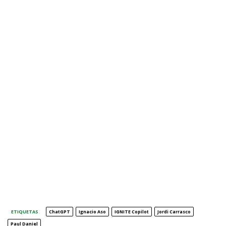
ETIQUETAS
ChatGPT
Ignacio Aso
IGNITE Copilot
Jordi Carrasco
Paul Daniel