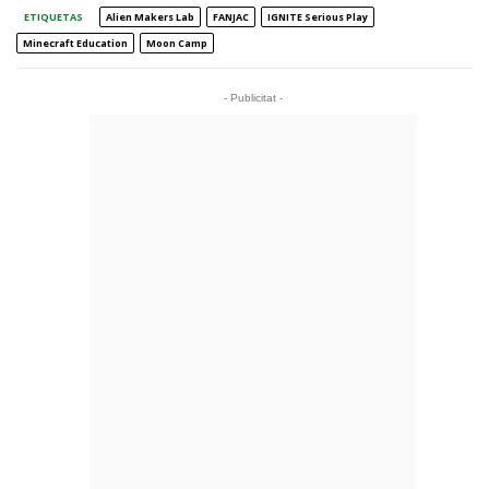
ETIQUETAS
Alien Makers Lab
FANJAC
IGNITE Serious Play
Minecraft Education
Moon Camp
- Publicitat -