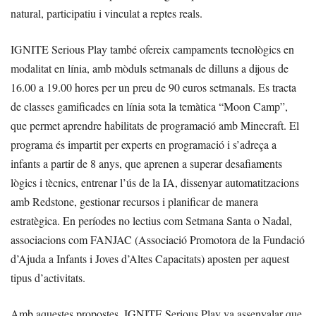
natural, participatiu i vinculat a reptes reals.
IGNITE Serious Play també ofereix campaments tecnològics en
modalitat en línia, amb mòduls setmanals de dilluns a dijous de
16.00 a 19.00 hores per un preu de 90 euros setmanals. Es tracta
de classes gamificades en línia sota la temàtica “Moon Camp”,
que permet aprendre habilitats de programació amb Minecraft. El
programa és impartit per experts en programació i s’adreça a
infants a partir de 8 anys, que aprenen a superar desafiaments
lògics i tècnics, entrenar l’ús de la IA, dissenyar automatitzacions
amb Redstone, gestionar recursos i planificar de manera
estratègica. En períodes no lectius com Setmana Santa o Nadal,
associacions com FANJAC (Associació Promotora de la Fundació
d’Ajuda a Infants i Joves d’Altes Capacitats) aposten per aquest
tipus d’activitats.
Amb aquestes propostes, IGNITE Serious Play va assenyalar que