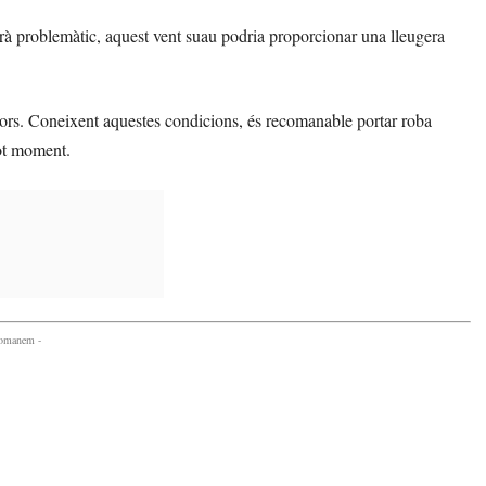
erà problemàtic, aquest vent suau podria proporcionar una lleugera
eriors. Coneixent aquestes condicions, és recomanable portar roba
tot moment.
comanem -