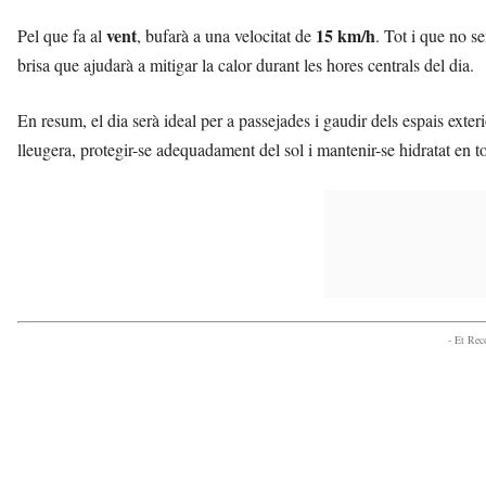
vent
15 km/h
Pel que fa al
, bufarà a una velocitat de
. Tot i que no s
brisa que ajudarà a mitigar la calor durant les hores centrals del dia.
En resum, el dia serà ideal per a passejades i gaudir dels espais ext
lleugera, protegir-se adequadament del sol i mantenir-se hidratat en 
- Et Re