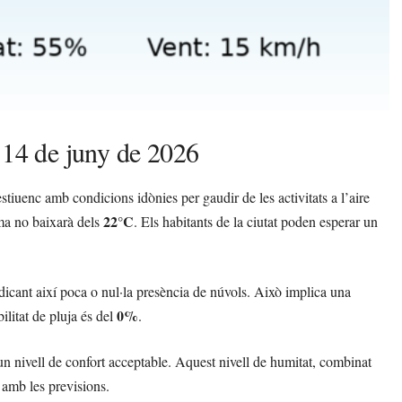
 14 de juny de 2026
iuenc amb condicions idònies per gaudir de les activitats a l’aire
22°C
ma no baixarà dels
. Els habitants de la ciutat poden esperar un
ndicant així poca o nul·la presència de núvols. Això implica una
0%
ilitat de pluja és del
.
un nivell de confort acceptable. Aquest nivell de humitat, combinat
 amb les previsions.