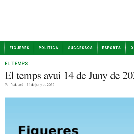
N
FIGUERES
POLÍTICA
SUCCESSOS
ESPORTS
O
o
t
í
EL TEMPS
c
El temps avui 14 de Juny de 2
i
e
Por
Redacció
-
14 de juny de 2026
s
d
e
F
i
g
u
e