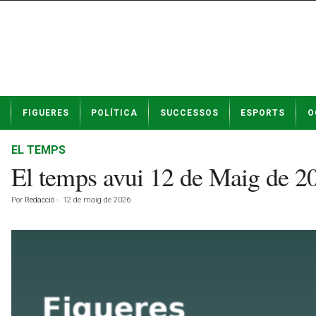
N
FIGUERES
POLÍTICA
SUCCESSOS
ESPORTS
O
o
t
í
EL TEMPS
c
El temps avui 12 de Maig de 
i
e
Por
Redacció
-
12 de maig de 2026
s
d
e
F
i
g
u
e