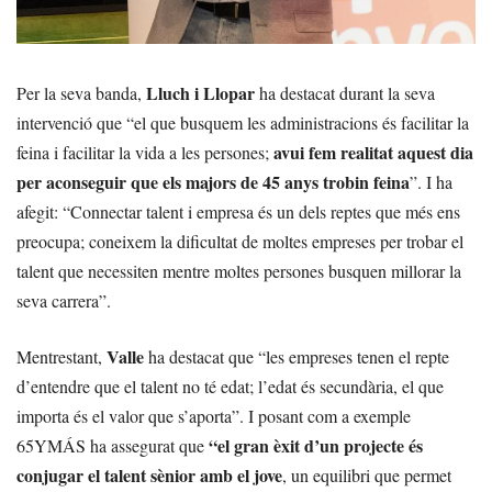
Lluch i Llopar
Per la seva banda,
ha destacat durant la seva
intervenció que “el que busquem les administracions és facilitar la
avui fem realitat aquest dia
feina i facilitar la vida a les persones;
per aconseguir que els majors de 45 anys trobin feina
”. I ha
afegit: “Connectar talent i empresa és un dels reptes que més ens
preocupa; coneixem la dificultat de moltes empreses per trobar el
talent que necessiten mentre moltes persones busquen millorar la
seva carrera”.
Valle
Mentrestant,
ha destacat que “les empreses tenen el repte
d’entendre que el talent no té edat; l’edat és secundària, el que
importa és el valor que s’aporta”. I posant com a exemple
“el gran èxit d’un projecte és
65YMÁS ha assegurat que
conjugar el talent sènior amb el jove
, un equilibri que permet