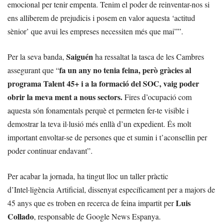
emocional per tenir empenta. Tenim el poder de reinventar-nos si
ens alliberem de prejudicis i posem en valor aquesta ‘actitud
sènior’ que avui les empreses necessiten més que mai””.
Saiguén
Per la seva banda,
ha ressaltat la tasca de les Cambres
fa un any no tenia feina, però gràcies al
assegurant que “
programa Talent 45+ i a la formació del SOC, vaig poder
obrir la meva ment a nous sectors.
Fires d’ocupació com
aquesta són fonamentals perquè et permeten fer-te visible i
demostrar la teva il·lusió més enllà d’un expedient. És molt
important envoltar-se de persones que et sumin i t’aconsellin per
poder continuar endavant”.
Per acabar la jornada, ha tingut lloc un taller pràctic
d’Intel·ligència Artificial, dissenyat específicament per a majors de
Luis
45 anys que es troben en recerca de feina impartit per
Collado
, responsable de Google News Espanya.