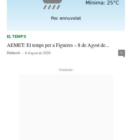
EL TEMPS
AEMET: El temps per a Figueres – 8 de Agost de...
-
8 d'agost de 2026
0
Redacció
- Publicitat -