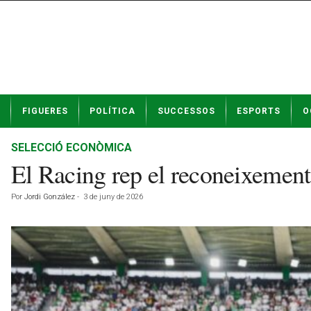
N
FIGUERES
POLÍTICA
SUCCESSOS
ESPORTS
O
o
t
í
SELECCIÓ ECONÒMICA
c
El Racing rep el reconeixemen
i
e
Por
Jordi González
-
3 de juny de 2026
s
d
e
F
i
g
u
e