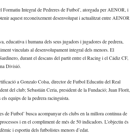
del Formatiu Integral de Pedreres de Futbol’, atorgada per AENOR, i
 obtenir aquest reconeixement desenvolupat i actualitzat entre AENOR
tiva, educativa i humana dels seus jugadors i jugadores de pedrera,
uiment vinculats al desenvolupament integral dels menors. El
ardinero, durant el descans del partit entre el Racing i el Cádiz CF,
na Divisió.
tificació a Gonzalo Colsa, director de Futbol Educatiu del Real
ent del club; Sebastián Ceria, president de la Fundació; Juan Florit,
els equips de la pedrera racinguista.
res de Futbol’ busca acompanyar els clubs en la millora contínua de
 processos i en el compliment de més de 50 indicadors. L’objectiu és
èmic i esportiu dels futbolistes menors d’edat.