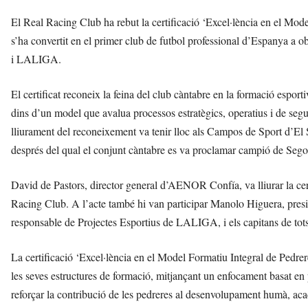
El Real Racing Club ha rebut la certificació ‘Excel·lència en el Mo
s’ha convertit en el primer club de futbol professional d’Espanya a
i LALIGA.
El certificat reconeix la feina del club càntabre en la formació espor
dins d’un model que avalua processos estratègics, operatius i de seg
lliurament del reconeixement va tenir lloc als Campos de Sport d’El S
després del qual el conjunt càntabre es va proclamar campió de Sego
David de Pastors, director general d’AENOR Confía, va lliurar la cer
Racing Club. A l’acte també hi van participar Manolo Higuera, presid
responsable de Projectes Esportius de LALIGA, i els capitans de tots 
La certificació ‘Excel·lència en el Model Formatiu Integral de Pedre
les seves estructures de formació, mitjançant un enfocament basat en
reforçar la contribució de les pedreres al desenvolupament humà, acad