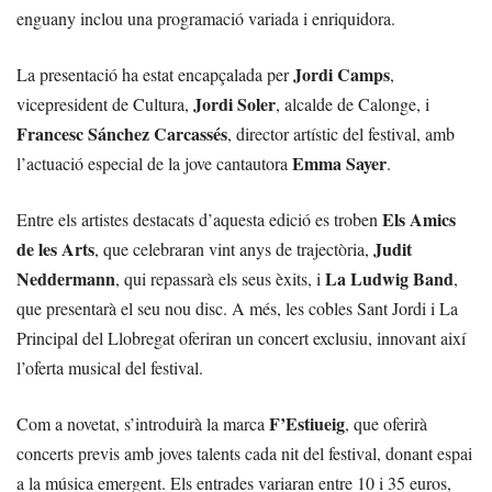
enguany inclou una programació variada i enriquidora.
Jordi Camps
La presentació ha estat encapçalada per
,
Jordi Soler
vicepresident de Cultura,
, alcalde de Calonge, i
Francesc Sánchez Carcassés
, director artístic del festival, amb
Emma Sayer
l’actuació especial de la jove cantautora
.
Els Amics
Entre els artistes destacats d’aquesta edició es troben
de les Arts
Judit
, que celebraran vint anys de trajectòria,
Neddermann
La Ludwig Band
, qui repassarà els seus èxits, i
,
que presentarà el seu nou disc. A més, les cobles Sant Jordi i La
Principal del Llobregat oferiran un concert exclusiu, innovant així
l’oferta musical del festival.
F’Estiueig
Com a novetat, s’introduirà la marca
, que oferirà
concerts previs amb joves talents cada nit del festival, donant espai
a la música emergent. Els entrades variaran entre 10 i 35 euros,