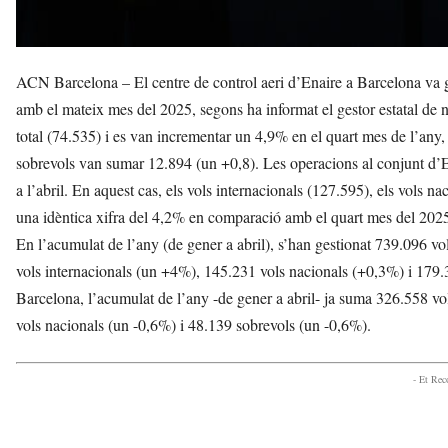
ACN Barcelona – El centre de control aeri d’Enaire a Barcelona va 
amb el mateix mes del 2025, segons ha informat el gestor estatal de n
total (74.535) i es van incrementar un 4,9% en el quart mes de l’any,
sobrevols van sumar 12.894 (un +0,8). Les operacions al conjunt d’
a l’abril. En aquest cas, els vols internacionals (127.595), els vols 
una idèntica xifra del 4,2% en comparació amb el quart mes del 202
En l’acumulat de l’any (de gener a abril), s’han gestionat 739.096 
vols internacionals (un +4%), 145.231 vols nacionals (+0,3%) i 179.3
Barcelona, l’acumulat de l’any -de gener a abril- ja suma 326.558 
vols nacionals (un -0,6%) i 48.139 sobrevols (un -0,6%).
- Et Re