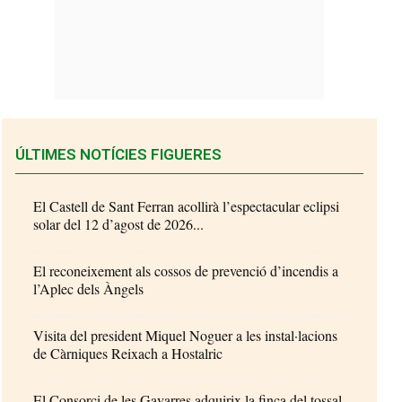
ÚLTIMES NOTÍCIES FIGUERES
El Castell de Sant Ferran acollirà l’espectacular eclipsi
solar del 12 d’agost de 2026...
El reconeixement als cossos de prevenció d’incendis a
l’Aplec dels Àngels
Visita del president Miquel Noguer a les instal·lacions
de Càrniques Reixach a Hostalric
El Consorci de les Gavarres adquirix la finca del tossal