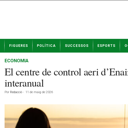
N
FIGUERES
POLÍTICA
SUCCESSOS
ESPORTS
O
o
t
í
ECONOMIA
c
El centre de control aeri d’Ena
i
e
interanual
s
d
Por
Redacció
-
11 de maig de 2026
e
F
i
g
u
e