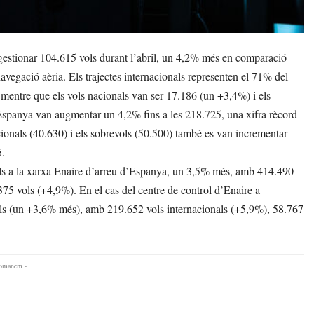
gestionar 104.615 vols durant l’abril, un 4,2% més en comparació
avegació aèria. Els trajectes internacionals representen el 71% del
 mentre que els vols nacionals van ser 17.186 (un +3,4%) i els
Espanya van augmentar un 4,2% fins a les 218.725, una xifra rècord
nacionals (40.630) i els sobrevols (50.500) també es van incrementar
5.
vols a la xarxa Enaire d’arreu d’Espanya, un 3,5% més, amb 414.490
75 vols (+4,9%). En el cas del centre de control d’Enaire a
vols (un +3,6% més), amb 219.652 vols internacionals (+5,9%), 58.767
comanem -