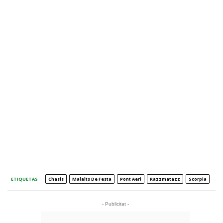
ETIQUETAS
Chasis
Malalts De Festa
Pont Aeri
Razzmatazz
Scorpia
- Publicitat -