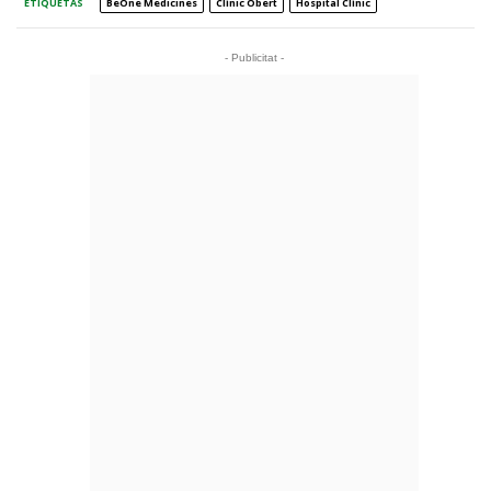
ETIQUETAS
BeOne Medicines
Clínic Obert
Hospital Clínic
- Publicitat -