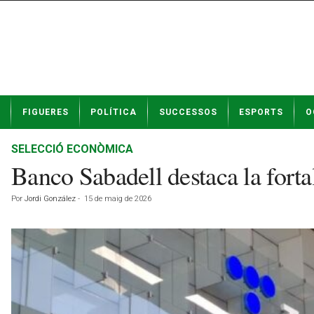
N
FIGUERES
POLÍTICA
SUCCESSOS
ESPORTS
O
o
t
í
SELECCIÓ ECONÒMICA
c
Banco Sabadell destaca la forta
i
e
Por
Jordi González
-
15 de maig de 2026
s
d
e
F
i
g
u
e