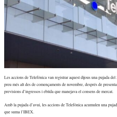
r
e
s
a
v
u
i
Les accions de Telefónica van registrar aquest dijous una pujada del 
preu més alt des de començaments de novembre, després de presentar 
previsions d’ingressos i ebitda que manejava el consens de mercat.
Amb la pujada d’avui, les accions de Telefónica acumulen una puja
que suma l’IBEX.