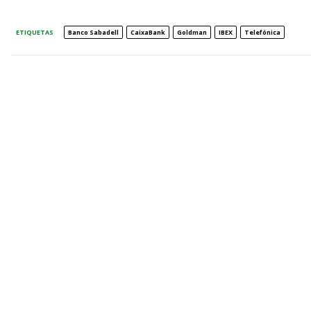
ETIQUETAS
Banco Sabadell
CaixaBank
Goldman
IBEX
Telefónica