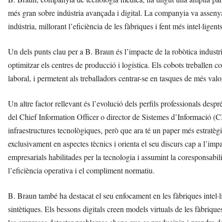
més gran sobre indústria avançada i digital. La companyia va assenya
indústria, millorant l’eficiència de les fàbriques i fent més intel·ligent
Un dels punts clau per a B. Braun és l’impacte de la robòtica industria
optimitzar els centres de producció i logística. Els cobots treballen c
laboral, i permetent als treballadors centrar-se en tasques de més valo
Un altre factor rellevant és l’evolució dels perfils professionals desp
del Chief Information Officer o director de Sistemes d’Informació (C
infraestructures tecnològiques, però que ara té un paper més estratèg
exclusivament en aspectes tècnics i orienta el seu discurs cap a l’impa
empresarials habilitades per la tecnologia i assumint la coresponsabili
l’eficiència operativa i el compliment normatiu.
B. Braun també ha destacat el seu enfocament en les fàbriques intel·l
sintètiques. Els bessons digitals creen models virtuals de les fàbriq