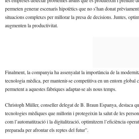
les empreses detectar problemes abans que es produeixin i prendre de
permeten generar escenaris hipotètics que no s’han donat prèviament, 
situacions complexes per millorar la presa de decisions. Juntes, optimi
augmenten la productivitat.
Finalment, la companyia ha assenyalat la importància de la modernitz
tecnologia mèdica, per mantenir-se competitiva en un entorn global 
permetent a aquestes fàbriques adaptar-se als nous temps.
Christoph Müller, conseller delegat de B. Braun Espanya, destaca q
tecnologies mèdiques que millorin i protegeixin la salut de les person
com l’automatització i la digitalització, optimitzem l’eficiència operat
preparada per afrontar els reptes del futur”.