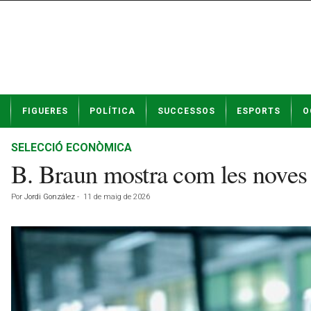
N
FIGUERES
POLÍTICA
SUCCESSOS
ESPORTS
O
o
t
í
SELECCIÓ ECONÒMICA
c
B. Braun mostra com les noves 
i
e
Por
Jordi González
-
11 de maig de 2026
s
d
e
F
i
g
u
e