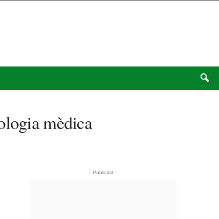
nologia mèdica
- Publicitat -