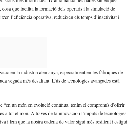
cisions més informades. D’altra banda, les dades sintètiques
cosa que facilita la formació dels operaris i la simulació de
tzen l’eficiència operativa, redueixen els temps d’inactivitat i
ació en la indústria alemanya, especialment en les fàbriques de
cada vegada més desafiant. L’ús de tecnologies avançades està
ue “en un món en evolució contínua, tenim el compromís d’oferir
es a tot el món. A través de la innovació i l’impuls de tecnologies
iva i fem que la nostra cadena de valor sigui més resilient i estigui